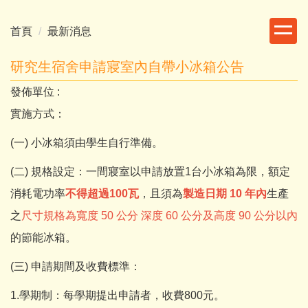
跳
到
首頁
最新消息
主
要
研究生宿舍申請寢室內自帶小冰箱公告
內
發佈單位 :
容
區
實施方式：
(一) 小冰箱須由學生自行準備。
(二) 規格設定：一間寢室以申請放置1台小冰箱為限，額定
消耗電功率
不得超過100瓦
，且須為
製造日期 10 年內
生產
之
尺寸規格為寬度 50 公分 深度 60 公分及高度 90 公分以內
的節能冰箱。
(三) 申請期間及收費標準：
1.學期制：每學期提出申請者，收費800元。