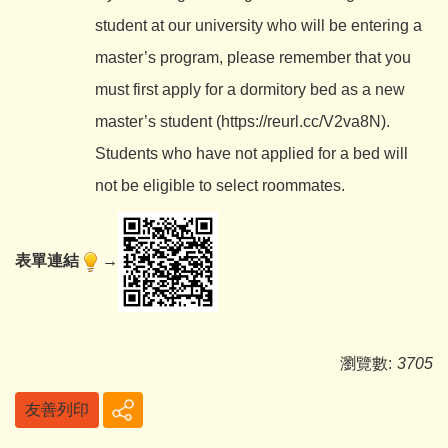
student at our university who will be entering a
master’s program, please remember that you
must first apply for a dormitory bed as a new
master’s student (
https://reurl.cc/V2va8N
).
Students who have not applied for a bed will
not be eligible to select roommates.
表單連結
→
瀏覽數:
3705
友善列印