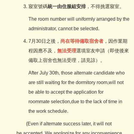
寢室號碼
統一由住服組安排
，不得挑選寢室。
The room number will uniformly arranged by the
administrator, cannot be selected.
7月30日之後，
尚在等待備取宿舍者
，因作業期
程因應不及，
無法受理
選填室友申請（即使後來
備取上宿舍也無法受理，請見諒）。
After July 30th, those alternate candidate who
are still waiting for the dormitory room,will not
be able to accept the application for
roommate selection,due to the lack of time in
the work schedule.
(Even if alternate success later, it will not
be accepted. We apologize for any inconvenience