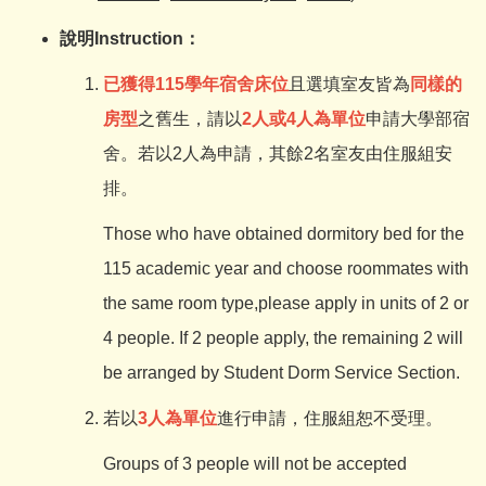
說明
Instruction
：
已獲得115學年宿舍床
位
且選填室友皆為
同樣的
房型
之舊生，請以
2人或4人為單位
申請大學部宿
舍。若以2人為申請，其餘2名室友由住服組安
排。
Those who have obtained dormitory bed for the
115 academic year and choose roommates with
the same room type,please apply in units of 2 or
4 people. If 2 people apply, the remaining 2 will
be arranged by Student Dorm Service Section.
若以
3人為單位
進行申請，住服組恕不受理。
Groups of 3 people will not be accepted