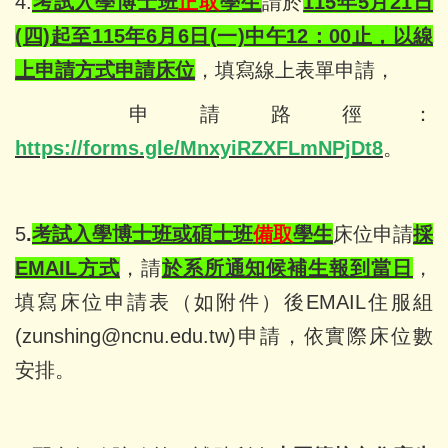
4.
考試入學博士班
正取
學生
請於
115年5
月21日
(四)起至115年6月6日(一)中午12：00止，以線
上申請方式申請床位
，填寫線上表單申請，
申請路徑：
https://forms.gle/MnxyiRZXFLmNPjDt8
。
5
.
考試入學博士班或碩士班
備取
學生
床位申請
採
EMAIL方式
，請
於系所通知候補生報到當日
，
填寫床位申請表（如附件）後EMAIL住服
組
(zunshing@ncnu.edu.tw)申請，依實際床位數
安排。