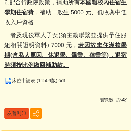
6.
配合行政院政策，補助所有
本國籍校內住宿生
學期住宿費
，補助一般生 5000 元、低收與中低
收入戶資格
者及現役軍人子女(須主動聯繫並提供予住服
組相關證明資料) 7000 元，
若因故未住滿整學
期(含私人原因、休退學、畢業、肄業等)，退宿
時須按比例繳回補助款。
床位申請表 (11504版).odt
瀏覽數:
2748
友善列印