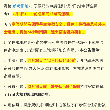
資格(
參考網址
)，寒假只能申請住到2月2日(含申請全期
者)，
2月3日16:00前必須完成退宿流程。
★☆
寒假期間為保障學生住宿安全，避免非住宿生及校外人
士進出，實施24小時門禁，進出宿舍請刷磁扣
。
1. 至住服組網頁=>宿舍生活=>寒暑假住宿申請=>下載寒假
住宿申請表，請詳閱表上說明並填寫完畢。
(本公告附件)
2. 申請期限：
11月20日至12月10日15:00前
，將申請表格送
宿舍服務中心(男大宿1F)或住服組審核，審核通過即開立住
宿繳費單。
3. 繳費期限：
12月10日前，於
平日9:00-16:00
持住宿繳費單
至
行政大樓1樓出納組
繳費。
4. 進宿時，持繳費收據到服務中心依程序在寒假進住名冊簽