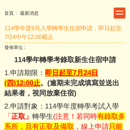
跳
到
首頁
最新消息
主
要
114學年度9月入學轉學生住宿申請，即日起至
內
7/24中午12:00截止
容
區
發佈單位 :
114學年轉學考錄取新生住宿申請
1.申請期限：
即日起至7月
24日
(四)12:00止
。(逾期未完成填寫並送出
結果者，視同放棄住宿)
2.申請對象：114學年度轉學考試入學
「
正取」
轉學生
(注意！若同時
有錄取多
系所，且有正取及備取
，線上申請
只能