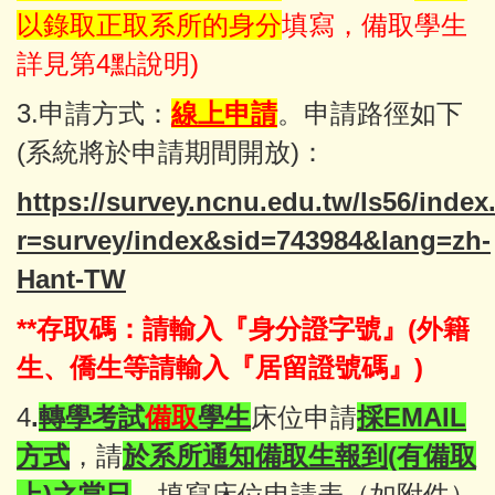
以錄取正取系所的身分
填寫，備取學生
詳見第4點說明)
3.申請方式：
線上申請
。申請路徑如下
(系統將於申請期間開放)：
https://survey.ncnu.edu.tw/ls56/inde
r=survey/index&sid=743984&lang=zh-
Hant-TW
**存取碼：請輸入『身分證字號』(外籍
生、僑生等請輸入『居留證號碼』)
4
.
轉學考試
備取
學生
床位申請
採EMAIL
方式
，請
於系所通知備取生報到(有備取
上)之當日
，填寫床位申請表（如附件）