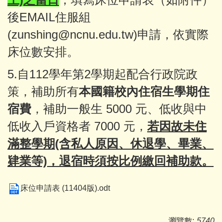
後EMAIL住服組
(zunshing@ncnu.edu.tw)申請，依實際
床位數安排。
5.自112學年第2學期起配合行政院政
策，補助所有
本國籍校內住宿生學期住
宿費
，補助一般生 5000 元、低收與中
低收入戶資格者 7000 元，
若因故未住
滿整學期(含私人原因、休退學、畢業、
肄業等)，退宿時須按比例繳回補助款。
床位申請表 (11404版).odt
瀏覽數:
5740