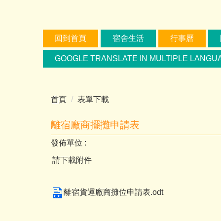
跳
到
主
回到首頁
宿舍生活
行事曆
要
內
GOOGLE TRANSLATE IN MULTIPLE LANGU
容
區
首頁
表單下載
離宿廠商擺攤申請表
發佈單位 :
請下載附件
離宿貨運廠商攤位申請表.odt