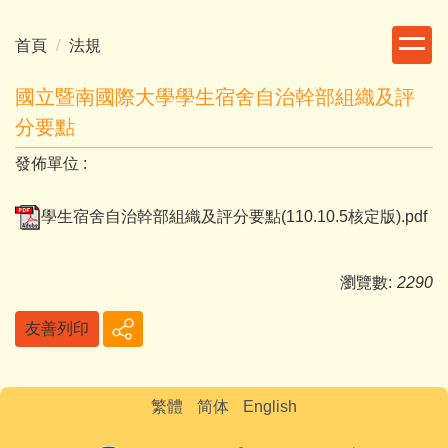
跳
到
首頁
法規
主
要
國立暨南國際大學學生宿舍自治幹部組織及評
內
分要點
容
區
發佈單位 :
學生宿舍自治幹部組織及評分要點(110.10.5核定版).pdf
瀏覽數:
2290
友善列印
繁體
简体
English